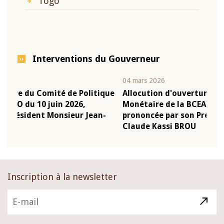
Togo
Interventions du Gouverneur
04 mars 2026
22 j
ique
Allocution d'ouverture du Comité de Politique
Mot
Monétaire de la BCEAO du 4 mars 2026,
Kas
n-
prononcée par son Président Monsieur Jean-
pré
Claude Kassi BROU
BC
Inscription à la newsletter