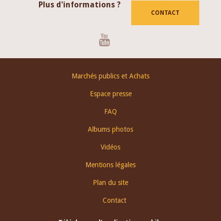
Plus d'informations ?
CONTACT
Youtube
Footer
Marchés publics et Achats
menu
Espace presse
FAQ
Albums photos
Vidéos
Mentions légales
Plan du site
Contact