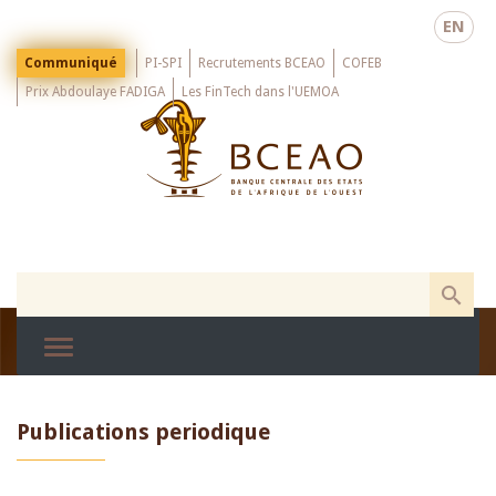
Skip
EN
to
main
Menu
Communiqué
PI-SPI
Recrutements BCEAO
COFEB
Top
content
Prix Abdoulaye FADIGA
Les FinTech dans l'UEMOA
Publications periodique