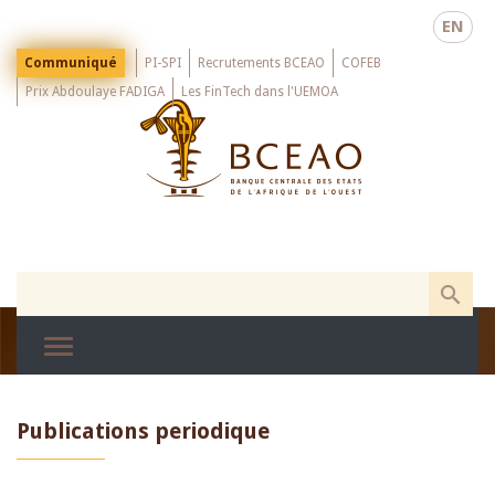
Skip
EN
to
main
Menu
Communiqué
PI-SPI
Recrutements BCEAO
COFEB
Top
content
Prix Abdoulaye FADIGA
Les FinTech dans l'UEMOA
Publications periodique