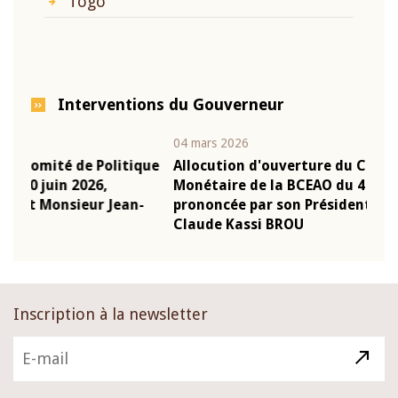
Togo
Interventions du Gouverneur
04 mars 2026
22 ju
que
Allocution d'ouverture du Comité de Politique
Mot
Monétaire de la BCEAO du 4 mars 2026,
Kas
-
prononcée par son Président Monsieur Jean-
pré
Claude Kassi BROU
BCE
Inscription à la newsletter