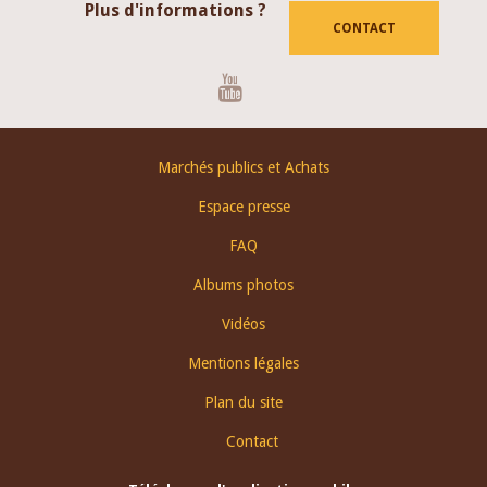
Plus d'informations ?
CONTACT
Youtube
Footer
Marchés publics et Achats
menu
Espace presse
FAQ
Albums photos
Vidéos
Mentions légales
Plan du site
Contact