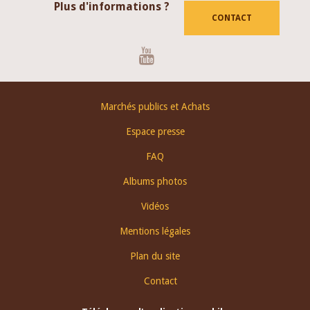
Plus d'informations ?
CONTACT
Youtube
Footer
Marchés publics et Achats
menu
Espace presse
FAQ
Albums photos
Vidéos
Mentions légales
Plan du site
Contact