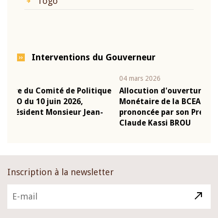
Togo
Interventions du Gouverneur
04 mars 2026
22 j
ique
Allocution d'ouverture du Comité de Politique
Mot
Monétaire de la BCEAO du 4 mars 2026,
Kas
n-
prononcée par son Président Monsieur Jean-
pré
Claude Kassi BROU
BC
Inscription à la newsletter