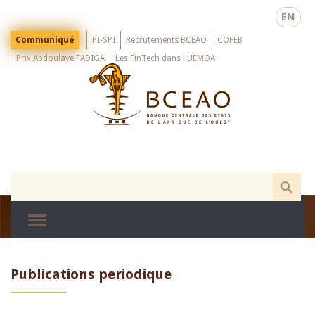
Skip
EN
to
main
Menu
Communiqué
PI-SPI
Recrutements BCEAO
COFEB
Top
content
Prix Abdoulaye FADIGA
Les FinTech dans l'UEMOA
Publications periodique