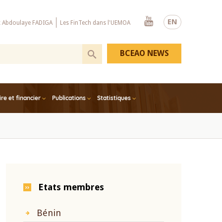
Youtube
EN
x Abdoulaye FADIGA
Les FinTech dans l'UEMOA
BCEAO NEWS
e et financier
Publications
Statistiques
Etats membres
Bénin