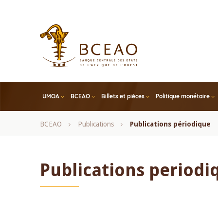
Skip
to
main
content
UMOA
BCEAO
Billets et pièces
Politique monétaire
Fil
BCEAO
Publications
Publications périodique
d'Ariane
Publications periodi