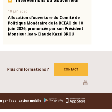
Interventions du Gouverneur
04 mars 2026
22 juillet 
ité de
Allocution d'ouverture du Comité de
Mot int
O du 10
Politique Monétaire de la BCEAO du 4
Claude K
résident
mars 2026, prononcée par son Président
de prése
ROU
Monsieur Jean-Claude Kassi BROU
de la B
Plus d'informations ?
CONTACT
Youtube
rger l'application mobile