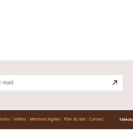
10 juin 2026
if du Gouverneur Jean-
Allocution d'ouverture du Com
BROU lors de la cérémonie
Politique Monétaire de la BCEA
on du rapport annuel 2025
juin 2026, prononcée par son P
Monsieur Jean-Claude Kassi B
hotos
Vidéos
Mentions légales
Plan du site
Contact
Télécha