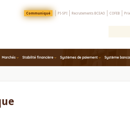
Menu
Communiqué
PI-SPI
Recrutements BCEAO
COFEB
Pri
Top
Marchés
Stabilité financière
Systèmes de paiement
Système bancair
que