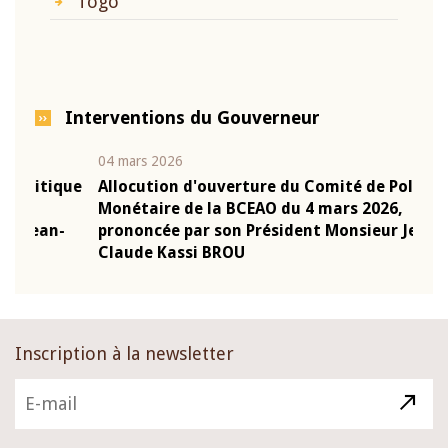
Togo
Interventions du Gouverneur
04 mars 2026
22 ju
que
Allocution d'ouverture du Comité de Politique
Mot 
Monétaire de la BCEAO du 4 mars 2026,
Kass
-
prononcée par son Président Monsieur Jean-
prés
Claude Kassi BROU
BCE
Inscription à la newsletter