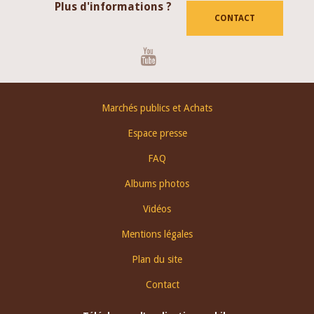
Plus d'informations ?
CONTACT
Youtube
Footer
Marchés publics et Achats
menu
Espace presse
FAQ
Albums photos
Vidéos
Mentions légales
Plan du site
Contact