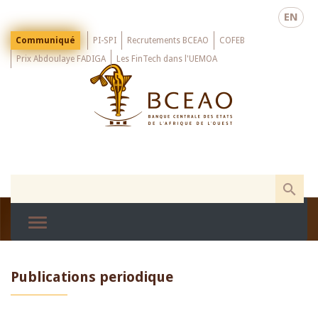
Skip
EN
to
main
Menu
Communiqué
PI-SPI
Recrutements BCEAO
COFEB
Top
content
Prix Abdoulaye FADIGA
Les FinTech dans l'UEMOA
Publications periodique