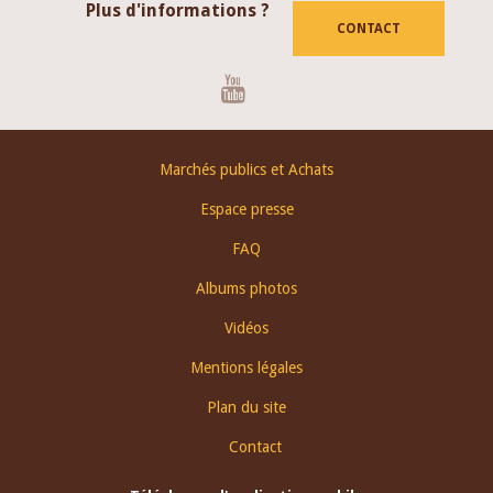
Plus d'informations ?
CONTACT
Youtube
Footer
Marchés publics et Achats
menu
Espace presse
FAQ
Albums photos
Vidéos
Mentions légales
Plan du site
Contact