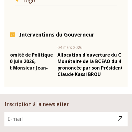
Togo
Interventions du Gouverneur
04 mars 2026
22 ju
que
Allocution d'ouverture du Comité de Politique
Mot
Monétaire de la BCEAO du 4 mars 2026,
Kas
-
prononcée par son Président Monsieur Jean-
pré
Claude Kassi BROU
BCE
Inscription à la newsletter