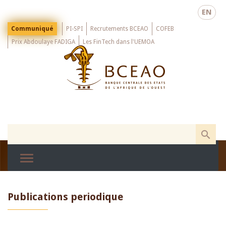
Skip
EN
to
main
Menu
Communiqué
PI-SPI
Recrutements BCEAO
COFEB
Top
content
Prix Abdoulaye FADIGA
Les FinTech dans l'UEMOA
Publications periodique