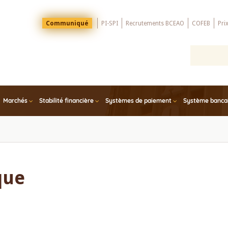
Menu
Communiqué
PI-SPI
Recrutements BCEAO
COFEB
Pri
Top
Marchés
Stabilité financière
Systèmes de paiement
Système bancair
que