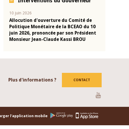
Interventions du Gouverneur
04 mars 2026
22 juillet 2026
de
Allocution d'ouverture du Comité de
Mot introdu
 10
Politique Monétaire de la BCEAO du 4
Claude Kassi
ent
mars 2026, prononcée par son Président
de présentat
Monsieur Jean-Claude Kassi BROU
de la BCEAO
Plus d'informations ?
CONTACT
Youtube
rger l'application mobile