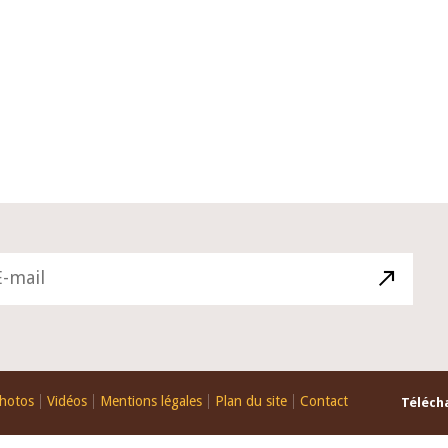
10 juin 2026
u Gouverneur Jean-
Allocution d'ouverture du Comité 
 lors de la cérémonie
Politique Monétaire de la BCEAO du
u rapport annuel 2025
juin 2026, prononcée par son Présid
Monsieur Jean-Claude Kassi BROU
hotos
Vidéos
Mentions légales
Plan du site
Contact
Télécha