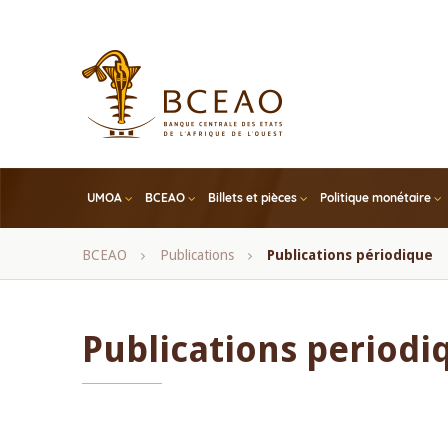
Skip
to
main
content
UMOA
BCEAO
Billets et pièces
Politique monétaire
Fil
BCEAO
Publications
Publications périodique
d'Ariane
Publications periodi