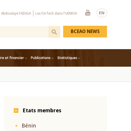
Youtube
EN
x Abdoulaye FADIGA
Les FinTech dans l'UEMOA
BCEAO NEWS
e et financier
Publications
Statistiques
Etats membres
Bénin