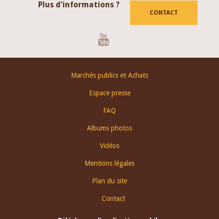
Plus d'informations ?
CONTACT
Youtube
Footer
Marchés publics et Achats
menu
Espace presse
FAQ
Albums photos
Vidéos
Mentions légales
Plan du site
Contact