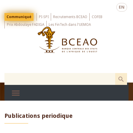
Skip
EN
to
main
Menu
Communiqué
PI-SPI
Recrutements BCEAO
COFEB
Top
content
Prix Abdoulaye FADIGA
Les FinTech dans l'UEMOA
Publications periodique