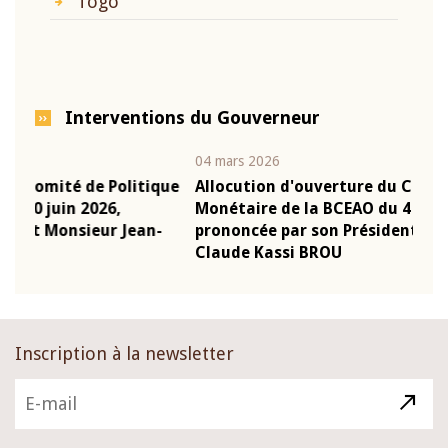
Togo
Interventions du Gouverneur
04 mars 2026
22 ju
que
Allocution d'ouverture du Comité de Politique
Mot
Monétaire de la BCEAO du 4 mars 2026,
Kas
-
prononcée par son Président Monsieur Jean-
pré
Claude Kassi BROU
BCE
Inscription à la newsletter