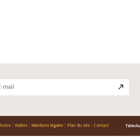
10 juin 2026
du Gouverneur Jean-
Allocution d'ouverture du Comité 
 lors de la cérémonie
Politique Monétaire de la BCEAO d
u rapport annuel 2025
juin 2026, prononcée par son Prési
Monsieur Jean-Claude Kassi BROU
hotos
Vidéos
Mentions légales
Plan du site
Contact
Télécha