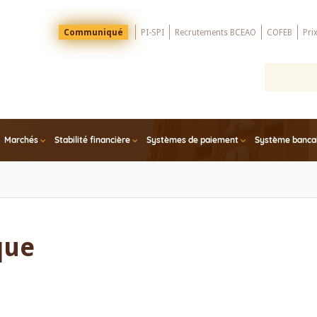
Menu
Communiqué
PI-SPI
Recrutements BCEAO
COFEB
Pri
Top
Marchés
Stabilité financière
Systèmes de paiement
Système bancair
que