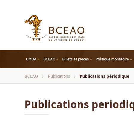
Skip
to
main
content
UMOA
BCEAO
Billets et pièces
Politique monétaire
Fil
BCEAO
Publications
Publications périodique
d'Ariane
Publications periodi