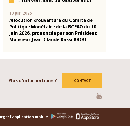
Interventions du Gouverneur
04 mars 2026
22 juillet 2026
de
Allocution d'ouverture du Comité de
Mot introdu
u 10
Politique Monétaire de la BCEAO du 4
Claude Kass
dent
mars 2026, prononcée par son Président
de présenta
Monsieur Jean-Claude Kassi BROU
de la BCEAO
Plus d'informations ?
CONTACT
Youtube
rger l'application mobile