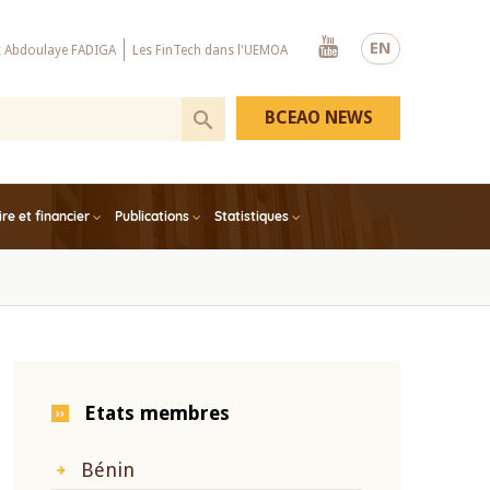
Youtube
EN
x Abdoulaye FADIGA
Les FinTech dans l'UEMOA
BCEAO NEWS
e et financier
Publications
Statistiques
Etats membres
Bénin