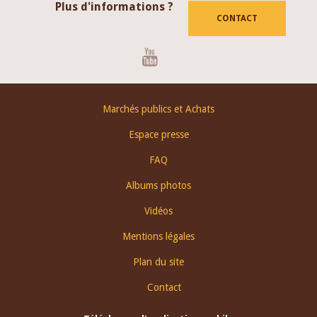
Plus d'informations ?
CONTACT
Youtube
Footer
Marchés publics et Achats
menu
Espace presse
FAQ
Albums photos
Vidéos
Mentions légales
Plan du site
Contact