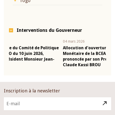
Togo
Interventions du Gouverneur
04 mars 2026
22 j
ique
Allocution d'ouverture du Comité de Politique
Mot
Monétaire de la BCEAO du 4 mars 2026,
Kas
n-
prononcée par son Président Monsieur Jean-
pré
Claude Kassi BROU
BC
Inscription à la newsletter