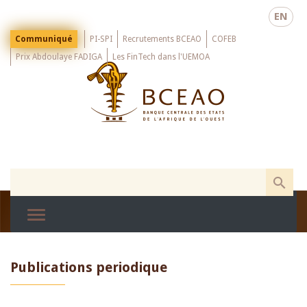
Skip
EN
to
main
Menu
Communiqué
PI-SPI
Recrutements BCEAO
COFEB
Top
content
Prix Abdoulaye FADIGA
Les FinTech dans l'UEMOA
Publications periodique