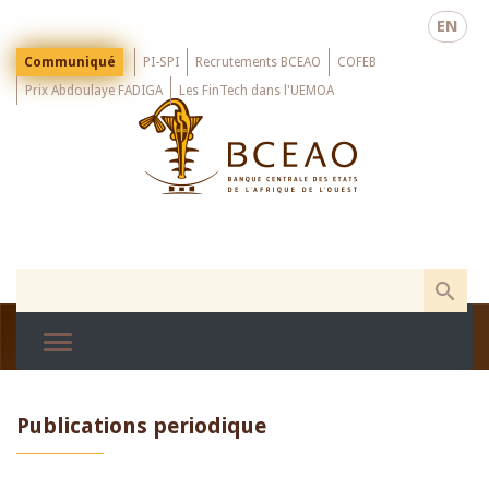
Skip
EN
to
main
Menu
Communiqué
PI-SPI
Recrutements BCEAO
COFEB
Top
content
Prix Abdoulaye FADIGA
Les FinTech dans l'UEMOA
Publications periodique