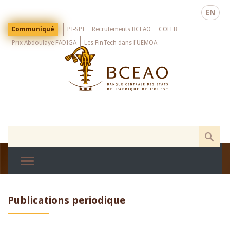
Skip
EN
to
main
Menu
Communiqué
PI-SPI
Recrutements BCEAO
COFEB
Top
content
Prix Abdoulaye FADIGA
Les FinTech dans l'UEMOA
Publications periodique