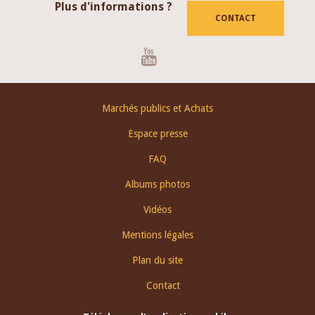
Plus d'informations ?
CONTACT
Youtube
Footer
Marchés publics et Achats
menu
Espace presse
FAQ
Albums photos
Vidéos
Mentions légales
Plan du site
Contact