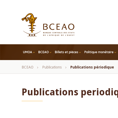
Skip
to
main
content
UMOA
BCEAO
Billets et pièces
Politique monétaire
Fil
BCEAO
Publications
Publications périodique
d'Ariane
Publications periodi