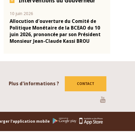
Interventions du Gouverneur
04 mars 2026
22 juillet 2026
de
Allocution d'ouverture du Comité de
Mot introdu
u 10
Politique Monétaire de la BCEAO du 4
Claude Kass
dent
mars 2026, prononcée par son Président
de présenta
Monsieur Jean-Claude Kassi BROU
de la BCEAO
Plus d'informations ?
CONTACT
Youtube
rger l'application mobile