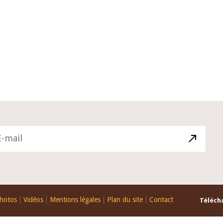
10 juin 2026
du Gouverneur Jean-
Allocution d'ouverture du Comité 
 lors de la cérémonie
Politique Monétaire de la BCEAO d
u rapport annuel 2025
juin 2026, prononcée par son Prési
Monsieur Jean-Claude Kassi BROU
hotos
Vidéos
Mentions légales
Plan du site
Contact
Télécha