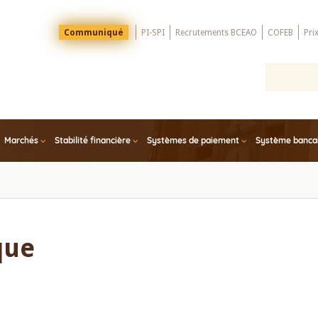
Menu
Communiqué
PI-SPI
Recrutements BCEAO
COFEB
Pri
Top
Marchés
Stabilité financière
Systèmes de paiement
Système bancair
que