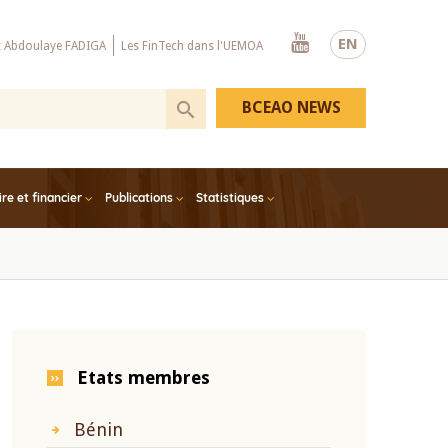
Youtube
EN
x Abdoulaye FADIGA
Les FinTech dans l'UEMOA
BCEAO NEWS
e et financier
Publications
Statistiques
Etats membres
Bénin