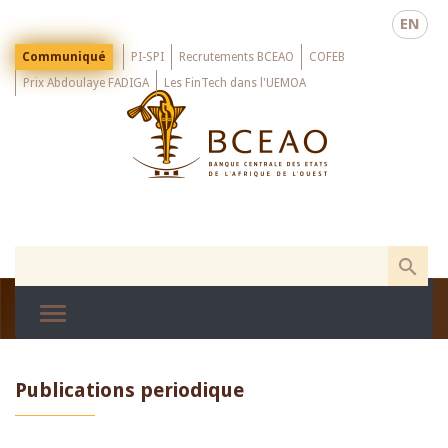
Skip
EN
to
main
Menu
Communiqué
PI-SPI
Recrutements BCEAO
COFEB
Top
content
Prix Abdoulaye FADIGA
Les FinTech dans l'UEMOA
Publications periodique