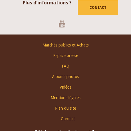
Plus d'informations ?
CONTACT
Youtube
Footer
Marchés publics et Achats
menu
Espace presse
FAQ
Albums photos
Vidéos
Mentions légales
Plan du site
Contact