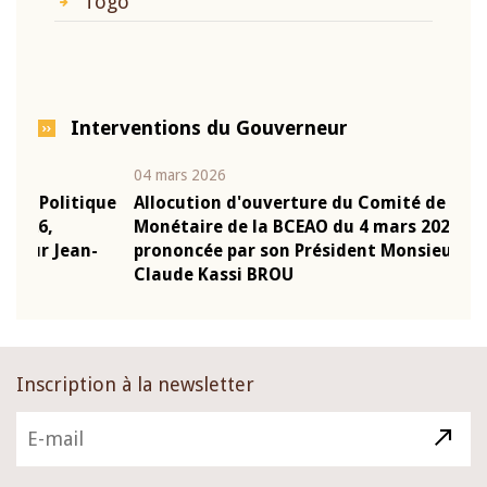
Togo
Interventions du Gouverneur
04 mars 2026
22 ju
que
Allocution d'ouverture du Comité de Politique
Mot 
Monétaire de la BCEAO du 4 mars 2026,
Kass
-
prononcée par son Président Monsieur Jean-
prés
Claude Kassi BROU
BCE
Inscription à la newsletter