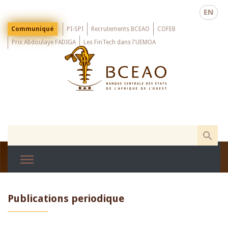
Skip
EN
to
main
Menu
Communiqué
PI-SPI
Recrutements BCEAO
COFEB
Top
content
Prix Abdoulaye FADIGA
Les FinTech dans l'UEMOA
Publications periodique