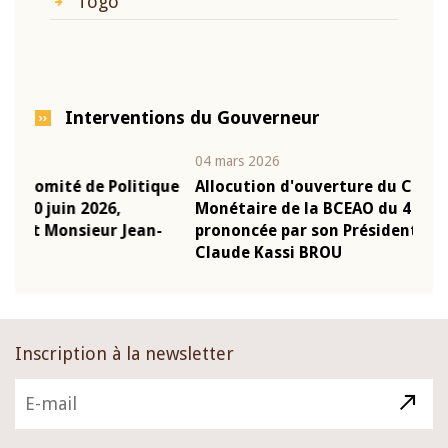
Togo
Interventions du Gouverneur
04 mars 2026
22 ju
que
Allocution d'ouverture du Comité de Politique
Mot
Monétaire de la BCEAO du 4 mars 2026,
Kas
-
prononcée par son Président Monsieur Jean-
pré
Claude Kassi BROU
BCE
Inscription à la newsletter