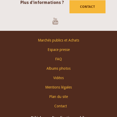
Plus d'informations ?
CONTACT
Youtube
Footer
Marchés publics et Achats
menu
Espace presse
FAQ
Albums photos
Vidéos
Mentions légales
Plan du site
Contact