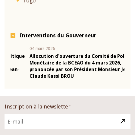
Togo
Interventions du Gouverneur
04 mars 2026
22 ju
que
Allocution d'ouverture du Comité de Politique
Mot 
Monétaire de la BCEAO du 4 mars 2026,
Kass
-
prononcée par son Président Monsieur Jean-
prés
Claude Kassi BROU
BCE
Inscription à la newsletter