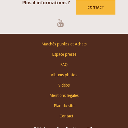
Plus d'informations ?
CONTACT
Youtube
Footer
Marchés publics et Achats
menu
Espace presse
FAQ
Albums photos
Vidéos
Mentions légales
Plan du site
Contact