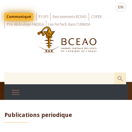
Skip
EN
to
main
Menu
Communiqué
PI-SPI
Recrutements BCEAO
COFEB
Top
content
Prix Abdoulaye FADIGA
Les FinTech dans l'UEMOA
Publications periodique