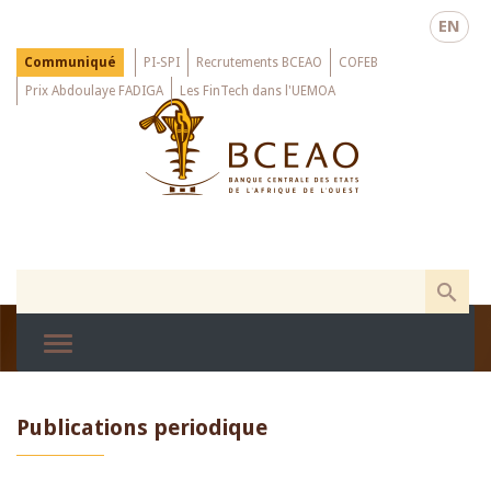
Skip
EN
to
main
Menu
Communiqué
PI-SPI
Recrutements BCEAO
COFEB
Top
content
Prix Abdoulaye FADIGA
Les FinTech dans l'UEMOA
Publications periodique