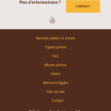
Plus d'informations ?
CONTACT
Youtube
Footer
Marchés publics et Achats
menu
Espace presse
FAQ
Albums photos
Vidéos
Mentions légales
Plan du site
Contact