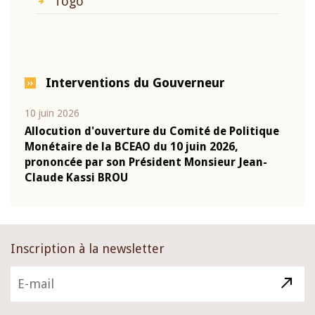
Togo
Interventions du Gouverneur
10 juin 2026
04 m
e
Allocution d'ouverture du Comité de Politique
Allo
Monétaire de la BCEAO du 10 juin 2026,
Moné
prononcée par son Président Monsieur Jean-
pron
Claude Kassi BROU
Clau
Inscription à la newsletter