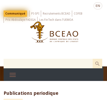
Skip
EN
to
main
Menu
Communiqué
PI-SPI
Recrutements BCEAO
COFEB
Top
content
Prix Abdoulaye FADIGA
Les FinTech dans l'UEMOA
Publications periodique