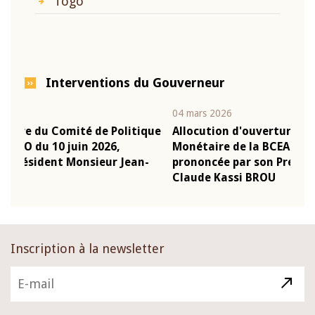
Togo
Interventions du Gouverneur
04 mars 2026
22 j
ique
Allocution d'ouverture du Comité de Politique
Mot
Monétaire de la BCEAO du 4 mars 2026,
Kas
n-
prononcée par son Président Monsieur Jean-
pré
Claude Kassi BROU
BC
Inscription à la newsletter