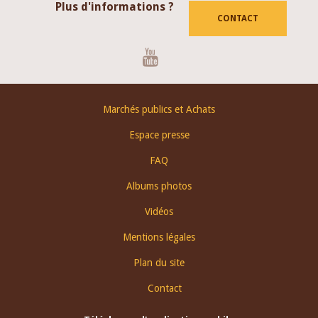
Plus d'informations ?
CONTACT
Youtube
Footer
Marchés publics et Achats
menu
Espace presse
FAQ
Albums photos
Vidéos
Mentions légales
Plan du site
Contact