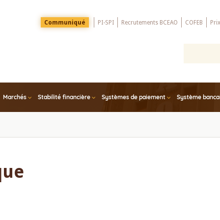
Menu
Communiqué
PI-SPI
Recrutements BCEAO
COFEB
Pri
Top
Marchés
Stabilité financière
Systèmes de paiement
Système bancair
que