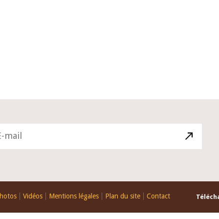
10 juin 2026
u Gouverneur Jean-
Allocution d'ouverture du Comité d
lors de la cérémonie
Politique Monétaire de la BCEAO du
 rapport annuel 2025
juin 2026, prononcée par son Présid
Monsieur Jean-Claude Kassi BROU
hotos
Vidéos
Mentions légales
Plan du site
Contact
Télécha