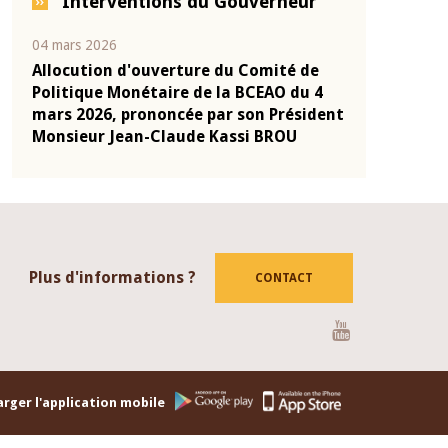
Interventions du Gouverneur
04 mars 2026
22 juillet 2026
e
Allocution d'ouverture du Comité de
Mot introduc
 10
Politique Monétaire de la BCEAO du 4
Claude Kassi
ent
mars 2026, prononcée par son Président
de présentat
Monsieur Jean-Claude Kassi BROU
de la BCEAO
Plus d'informations ?
CONTACT
Youtube
rger l'application mobile