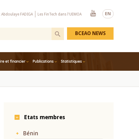
Youtube
EN
x Abdoulaye FADIGA
Les FinTech dans l'UEMOA
BCEAO NEWS
e et financier
Publications
Statistiques
Etats membres
Bénin