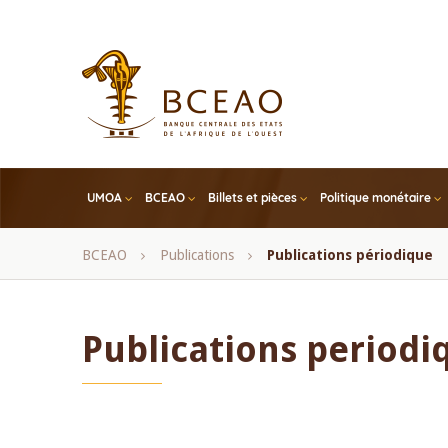
Skip
to
main
content
UMOA
BCEAO
Billets et pièces
Politique monétaire
Fil
BCEAO
Publications
Publications périodique
d'Ariane
Publications periodi