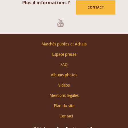
Plus d'informations ?
CONTACT
Youtube
Footer
Marchés publics et Achats
menu
Espace presse
FAQ
Albums photos
Vidéos
Mentions légales
Plan du site
Contact