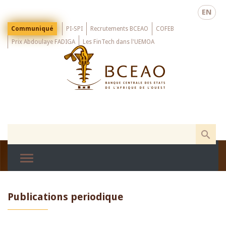
Skip
EN
to
main
Menu
Communiqué
PI-SPI
Recrutements BCEAO
COFEB
Top
content
Prix Abdoulaye FADIGA
Les FinTech dans l'UEMOA
Publications periodique