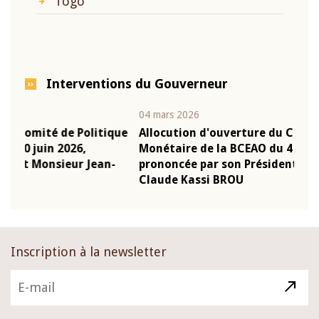
Togo
Interventions du Gouverneur
04 mars 2026
22 ju
que
Allocution d'ouverture du Comité de Politique
Mot
Monétaire de la BCEAO du 4 mars 2026,
Kas
-
prononcée par son Président Monsieur Jean-
pré
Claude Kassi BROU
BCE
Inscription à la newsletter