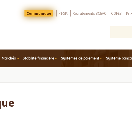
Menu
Communiqué
PI-SPI
Recrutements BCEAO
COFEB
Pri
Top
Marchés
Stabilité financière
Systèmes de paiement
Système bancair
que