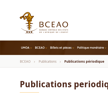
Skip
to
main
content
UMOA
BCEAO
Billets et pièces
Politique monétaire
Fil
BCEAO
Publications
Publications périodique
d'Ariane
Publications periodi