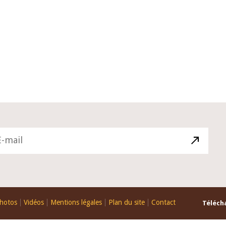
10 juin 2026
du Gouverneur Jean-
Allocution d'ouverture du Comité 
 lors de la cérémonie
Politique Monétaire de la BCEAO d
u rapport annuel 2025
juin 2026, prononcée par son Prési
Monsieur Jean-Claude Kassi BROU
hotos
Vidéos
Mentions légales
Plan du site
Contact
Télécha