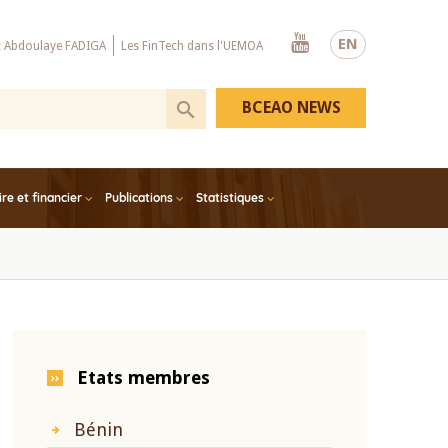
Youtube
EN
x Abdoulaye FADIGA
Les FinTech dans l'UEMOA
BCEAO NEWS
e et financier
Publications
Statistiques
Etats membres
Bénin