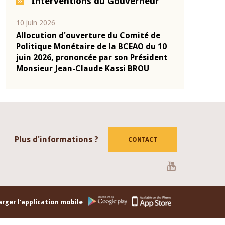
Interventions du Gouverneur
04 mars 2026
22 juillet 2026
de
Allocution d'ouverture du Comité de
Mot introdu
u 10
Politique Monétaire de la BCEAO du 4
Claude Kass
dent
mars 2026, prononcée par son Président
de présenta
Monsieur Jean-Claude Kassi BROU
de la BCEAO
Plus d'informations ?
CONTACT
Youtube
rger l'application mobile