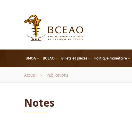
Skip
to
main
content
UMOA
BCEAO
Billets et pièces
Politique monétaire
Fil
Accueil
Publications
d'Ariane
Notes