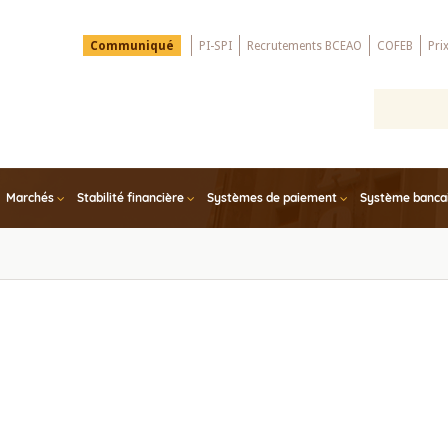
Menu
Communiqué
PI-SPI
Recrutements BCEAO
COFEB
Pri
Top
Marchés
Stabilité financière
Systèmes de paiement
Système bancair