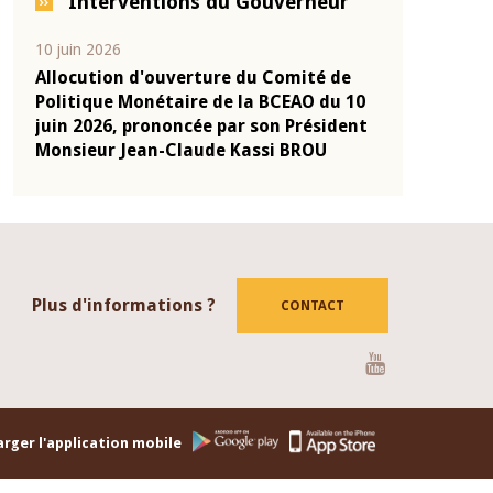
Interventions du Gouverneur
10 juin 2026
04 mars 2026
-
Allocution d'ouverture du Comité de
Allocution d
onie
Politique Monétaire de la BCEAO du 10
Politique Mo
2025
juin 2026, prononcée par son Président
mars 2026, p
Monsieur Jean-Claude Kassi BROU
Monsieur Je
Plus d'informations ?
CONTACT
Youtube
rger l'application mobile