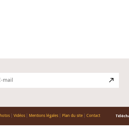
22 juillet 2026
ture du Comité de
Mot introductif du Gouverneur Jean
e de la BCEAO du 4
Claude Kassi BROU lors de la cérém
ée par son Président
de présentation du rapport annuel 
ude Kassi BROU
de la BCEAO
hotos
Vidéos
Mentions légales
Plan du site
Contact
Télécha