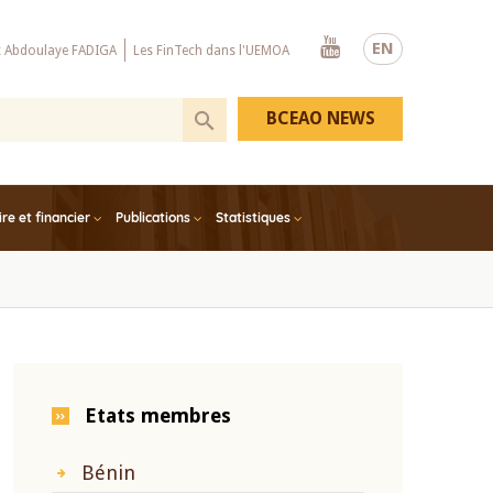
Youtube
EN
x Abdoulaye FADIGA
Les FinTech dans l'UEMOA
BCEAO NEWS
e et financier
Publications
Statistiques
Etats membres
Bénin