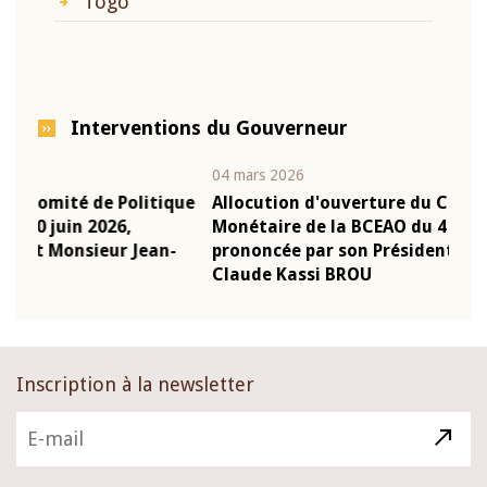
Togo
Interventions du Gouverneur
04 mars 2026
22 ju
que
Allocution d'ouverture du Comité de Politique
Mot
Monétaire de la BCEAO du 4 mars 2026,
Kas
-
prononcée par son Président Monsieur Jean-
pré
Claude Kassi BROU
BCE
Inscription à la newsletter