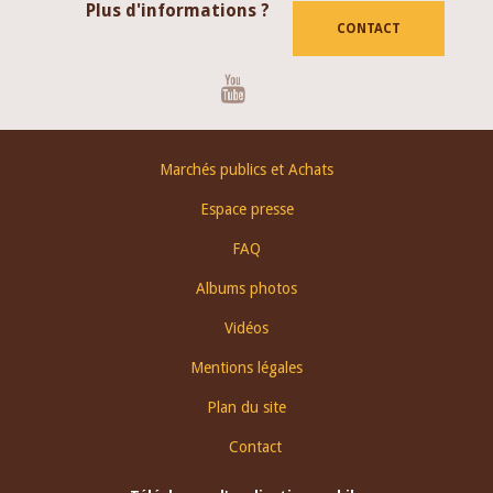
Plus d'informations ?
CONTACT
Youtube
Footer
Marchés publics et Achats
menu
Espace presse
FAQ
Albums photos
Vidéos
Mentions légales
Plan du site
Contact