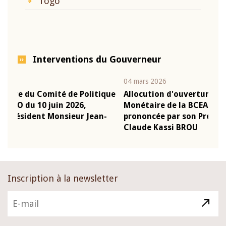
Togo
Interventions du Gouverneur
04 mars 2026
22 j
ique
Allocution d'ouverture du Comité de Politique
Mot
Monétaire de la BCEAO du 4 mars 2026,
Kas
n-
prononcée par son Président Monsieur Jean-
pré
Claude Kassi BROU
BC
Inscription à la newsletter