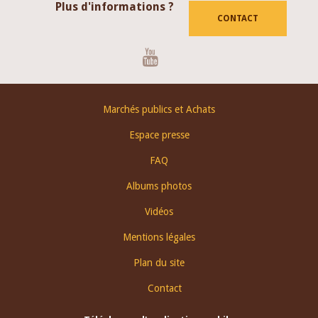
Plus d'informations ?
CONTACT
Youtube
Footer
Marchés publics et Achats
menu
Espace presse
FAQ
Albums photos
Vidéos
Mentions légales
Plan du site
Contact