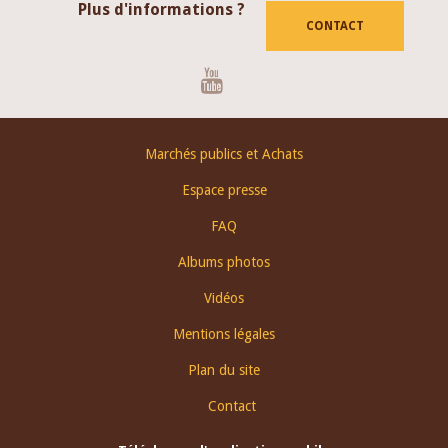
Plus d'informations ?
CONTACT
Youtube
Footer
Marchés publics et Achats
menu
Espace presse
FAQ
Albums photos
Vidéos
Mentions légales
Plan du site
Contact