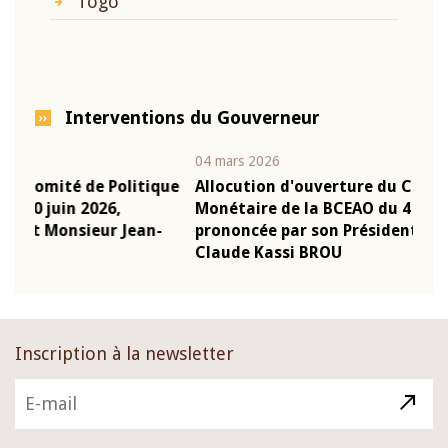
Togo
Interventions du Gouverneur
04 mars 2026
22 ju
que
Allocution d'ouverture du Comité de Politique
Mot
Monétaire de la BCEAO du 4 mars 2026,
Kas
-
prononcée par son Président Monsieur Jean-
pré
Claude Kassi BROU
BCE
Inscription à la newsletter