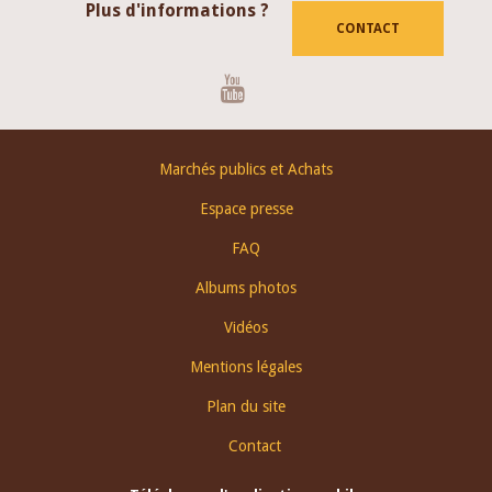
Plus d'informations ?
CONTACT
Youtube
Footer
Marchés publics et Achats
menu
Espace presse
FAQ
Albums photos
Vidéos
Mentions légales
Plan du site
Contact