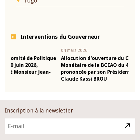
Togo
Interventions du Gouverneur
04 mars 2026
22 ju
que
Allocution d'ouverture du Comité de Politique
Mot
Monétaire de la BCEAO du 4 mars 2026,
Kas
-
prononcée par son Président Monsieur Jean-
pré
Claude Kassi BROU
BCE
Inscription à la newsletter