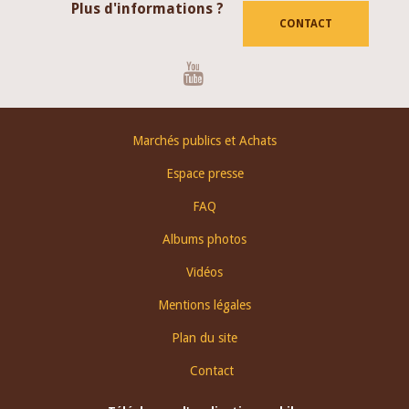
Plus d'informations ?
CONTACT
Youtube
Footer
Marchés publics et Achats
menu
Espace presse
FAQ
Albums photos
Vidéos
Mentions légales
Plan du site
Contact