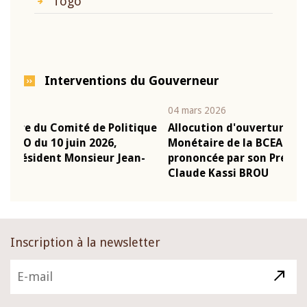
Togo
Interventions du Gouverneur
04 mars 2026
22 j
ique
Allocution d'ouverture du Comité de Politique
Mot
Monétaire de la BCEAO du 4 mars 2026,
Kas
n-
prononcée par son Président Monsieur Jean-
pré
Claude Kassi BROU
BC
Inscription à la newsletter