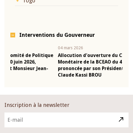
Togo
Interventions du Gouverneur
04 mars 2026
22 ju
que
Allocution d'ouverture du Comité de Politique
Mot
Monétaire de la BCEAO du 4 mars 2026,
Kas
-
prononcée par son Président Monsieur Jean-
pré
Claude Kassi BROU
BCE
Inscription à la newsletter