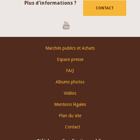
Plus d'informations ?
CONTACT
Youtube
Footer
Marchés publics et Achats
menu
Espace presse
FAQ
Albums photos
Vidéos
Mentions légales
Plan du site
Contact