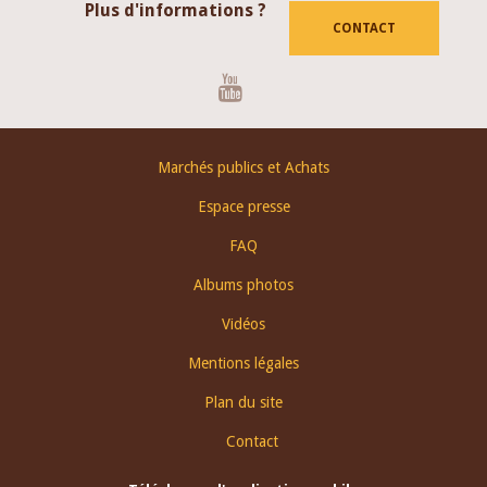
Plus d'informations ?
CONTACT
Youtube
Footer
Marchés publics et Achats
menu
Espace presse
FAQ
Albums photos
Vidéos
Mentions légales
Plan du site
Contact