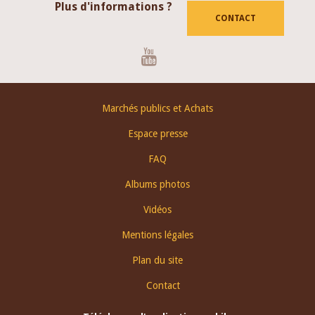
Plus d'informations ?
CONTACT
Youtube
Footer
Marchés publics et Achats
menu
Espace presse
FAQ
Albums photos
Vidéos
Mentions légales
Plan du site
Contact