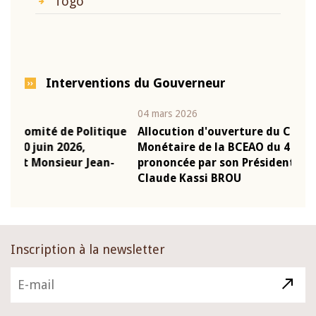
Togo
Interventions du Gouverneur
04 mars 2026
22 ju
que
Allocution d'ouverture du Comité de Politique
Mot
Monétaire de la BCEAO du 4 mars 2026,
Kas
-
prononcée par son Président Monsieur Jean-
pré
Claude Kassi BROU
BCE
Inscription à la newsletter