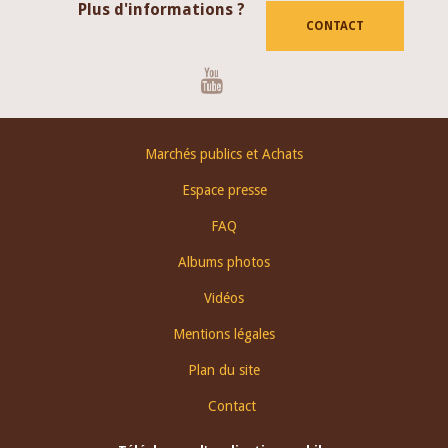
Plus d'informations ?
CONTACT
Youtube
Footer
Marchés publics et Achats
menu
Espace presse
FAQ
Albums photos
Vidéos
Mentions légales
Plan du site
Contact