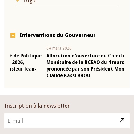
Togo
Interventions du Gouverneur
04 mars 2026
22 ju
que
Allocution d'ouverture du Comité de Politique
Mot 
Monétaire de la BCEAO du 4 mars 2026,
Kass
-
prononcée par son Président Monsieur Jean-
prés
Claude Kassi BROU
BCE
Inscription à la newsletter