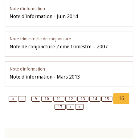
Note d’information
Note d’information - Juin 2014
Note trimestrielle de conjoncture
Note de conjoncture 2 eme trimestre – 2007
Note d’information
Note d’information - Mars 2013
Pagination
Current
16
First
«
Previous
‹
…
Page
9
Page
10
Page
11
Page
12
Page
13
Page
14
Page
15
page
page
page
Page
17
Next
›
Last
»
page
page