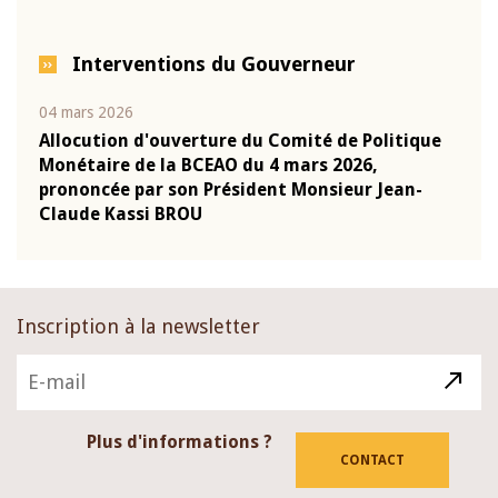
Interventions du Gouverneur
04 mars 2026
22 ju
que
Allocution d'ouverture du Comité de Politique
Mot 
Monétaire de la BCEAO du 4 mars 2026,
Kass
-
prononcée par son Président Monsieur Jean-
prés
Claude Kassi BROU
BCE
Inscription à la newsletter
Plus d'informations ?
CONTACT