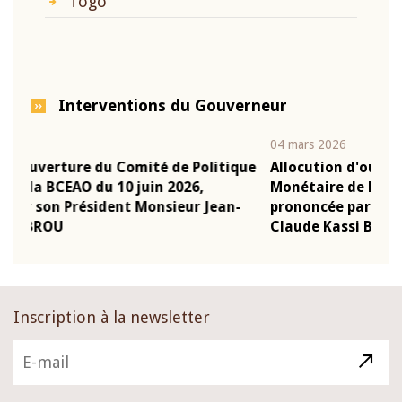
Togo
Interventions du Gouverneur
04 mars 2026
22 
tique
Allocution d'ouverture du Comité de Politique
Mo
Monétaire de la BCEAO du 4 mars 2026,
Ka
an-
prononcée par son Président Monsieur Jean-
pr
Claude Kassi BROU
B
Inscription à la newsletter