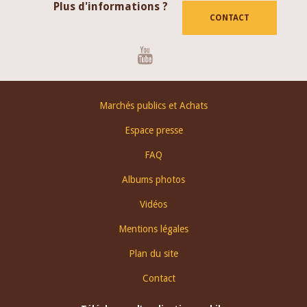
Plus d'informations ?
CONTACT
Youtube
Footer
Marchés publics et Achats
menu
Espace presse
FAQ
Albums photos
Vidéos
Mentions légales
Plan du site
Contact