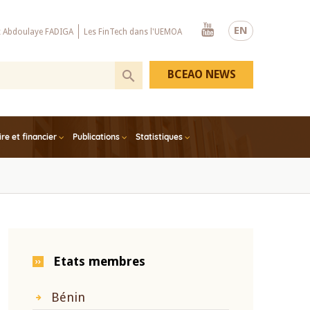
Youtube
EN
x Abdoulaye FADIGA
Les FinTech dans l'UEMOA
BCEAO NEWS
e et financier
Publications
Statistiques
Etats membres
Bénin