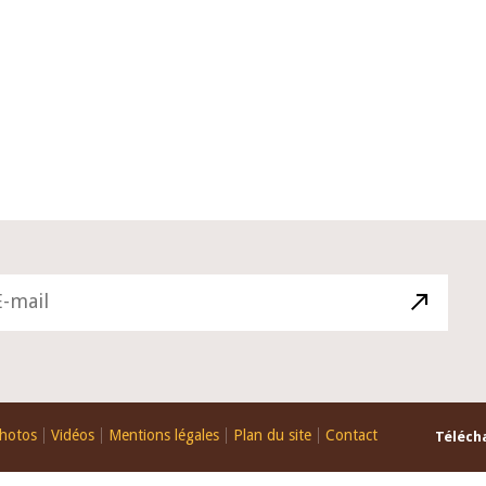
10 juin 2026
du Gouverneur Jean-
Allocution d'ouverture du Comité 
 lors de la cérémonie
Politique Monétaire de la BCEAO d
u rapport annuel 2025
juin 2026, prononcée par son Prési
Monsieur Jean-Claude Kassi BROU
hotos
Vidéos
Mentions légales
Plan du site
Contact
Télécha