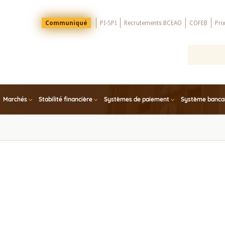
Menu
Communiqué
PI-SPI
Recrutements BCEAO
COFEB
Pri
Top
Marchés
Stabilité financière
Systèmes de paiement
Système bancair