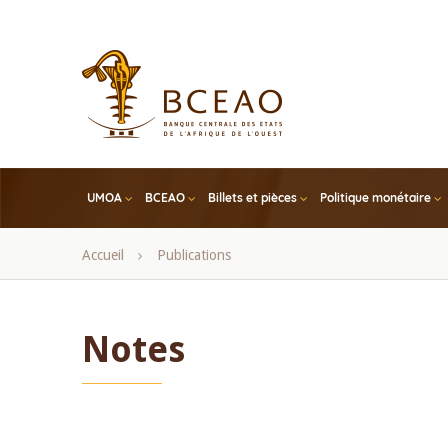
Skip
to
main
content
UMOA
BCEAO
Billets et pièces
Politique monétaire
Fil
Accueil
Publications
d'Ariane
Notes