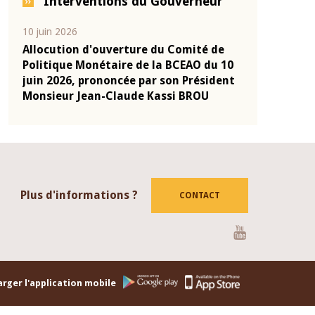
Interventions du Gouverneur
04 mars 2026
22 juillet 2026
de
Allocution d'ouverture du Comité de
Mot introdu
u 10
Politique Monétaire de la BCEAO du 4
Claude Kass
dent
mars 2026, prononcée par son Président
de présenta
Monsieur Jean-Claude Kassi BROU
de la BCEAO
Plus d'informations ?
CONTACT
Youtube
rger l'application mobile