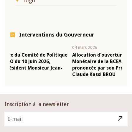
Togo
Interventions du Gouverneur
04 mars 2026
22 j
ique
Allocution d'ouverture du Comité de Politique
Mot
Monétaire de la BCEAO du 4 mars 2026,
Kas
n-
prononcée par son Président Monsieur Jean-
pré
Claude Kassi BROU
BC
Inscription à la newsletter