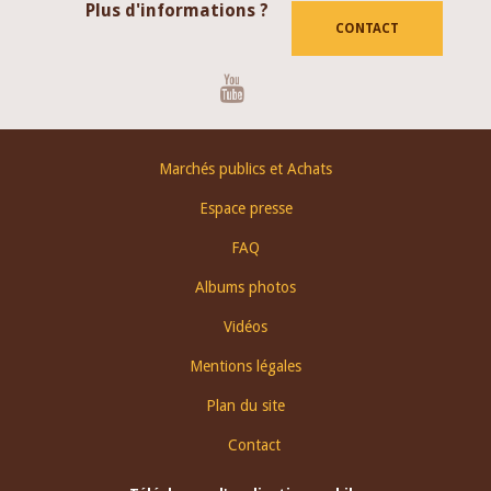
Plus d'informations ?
CONTACT
Youtube
Footer
Marchés publics et Achats
menu
Espace presse
FAQ
Albums photos
Vidéos
Mentions légales
Plan du site
Contact