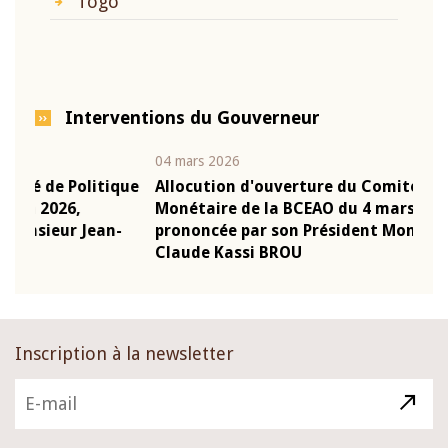
Togo
Interventions du Gouverneur
04 mars 2026
22 ju
que
Allocution d'ouverture du Comité de Politique
Mot 
Monétaire de la BCEAO du 4 mars 2026,
Kass
-
prononcée par son Président Monsieur Jean-
prés
Claude Kassi BROU
BCE
Inscription à la newsletter