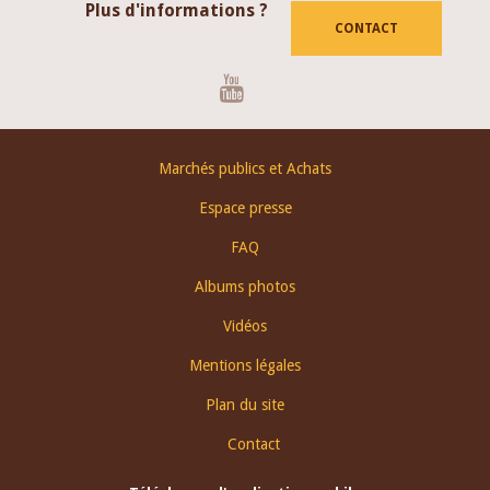
Plus d'informations ?
CONTACT
Youtube
Footer
Marchés publics et Achats
menu
Espace presse
FAQ
Albums photos
Vidéos
Mentions légales
Plan du site
Contact