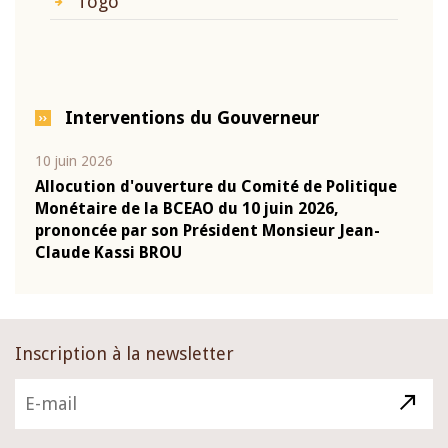
Togo
Interventions du Gouverneur
10 juin 2026
04 m
e
Allocution d'ouverture du Comité de Politique
Allo
Monétaire de la BCEAO du 10 juin 2026,
Moné
prononcée par son Président Monsieur Jean-
pron
Claude Kassi BROU
Clau
Inscription à la newsletter