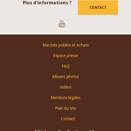
Plus d'informations ?
CONTACT
Youtube
Footer
Marchés publics et Achats
menu
Espace presse
FAQ
Albums photos
Vidéos
Mentions légales
Plan du site
Contact