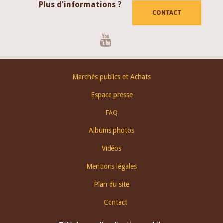
Plus d'informations ?
CONTACT
Youtube
Footer
Marchés publics et Achats
menu
Espace presse
FAQ
Albums photos
Vidéos
Mentions légales
Plan du site
Contact