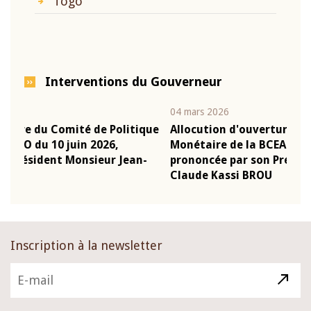
Togo
Interventions du Gouverneur
04 mars 2026
22 j
ique
Allocution d'ouverture du Comité de Politique
Mot
Monétaire de la BCEAO du 4 mars 2026,
Kas
n-
prononcée par son Président Monsieur Jean-
pré
Claude Kassi BROU
BC
Inscription à la newsletter