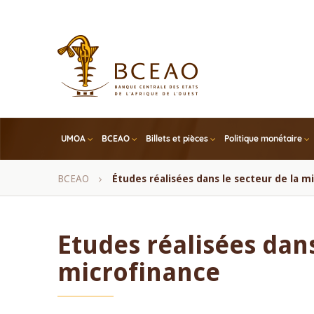
Skip
to
main
content
UMOA
BCEAO
Billets et pièces
Politique monétaire
Fil
BCEAO
Études réalisées dans le secteur de la m
d'Ariane
Etudes réalisées dans
microfinance