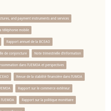
10 juin 2026
u Gouverneur Jean-
Allocution d'ouverture du Comité d
ctures, and payment instruments and services
lors de la cérémonie
Politique Monétaire de la BCEAO du
 rapport annuel 2025
juin 2026, prononcée par son Présid
la téléphonie mobile
Monsieur Jean-Claude Kassi BROU
Rapport annuel de la BCEAO
lle de conjoncture
Note trimestrielle d‘information
 consommation dans l‘UEMOA et perspectives
 BCEAO
Revue de la stabilité financière dans l‘UMOA
L‘UEMOA
Rapport sur le commerce extérieur
e l‘UEMOA
Rapport sur la politique monétaire