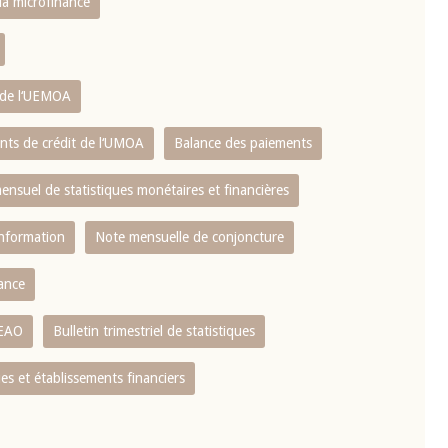
 la microfinance
s de l‘UEMOA
ents de crédit de l‘UMOA
Balance des paiements
mensuel de statistiques monétaires et financières
information
Note mensuelle de conjoncture
nance
CEAO
Bulletin trimestriel de statistiques
s et établissements financiers