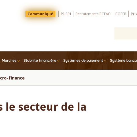
Menu
Communiqué
PI-SPI
Recrutements BCEAO
COFEB
Pri
Top
Marchés
Stabilité financière
Systèmes de paiement
Système bancair
icro-finance
 le secteur de la