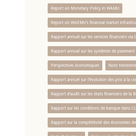
Report on Monetary Policy in WAMU
4 mars 2026
22 juillet 2026
llocution d'ouverture du Comité de
Mot introductif d
Report on WAEMU’s financial market infrastru
olitique Monétaire de la BCEAO du 4
Claude Kassi BROU 
ars 2026, prononcée par son Président
de présentation du
Rapport annuel sur les services financiers via 
onsieur Jean-Claude Kassi BROU
de la BCEAO
Rapport annuel sur les systèmes de paiement
Perspectives économiques
Note trimestrie
Rapport annuel sur l‘évolution des prix à la
Rapport d‘audit sur les états financiers de la
Rapport sur les conditions de banque dans 
Rapport sur la compétitivité des économies d