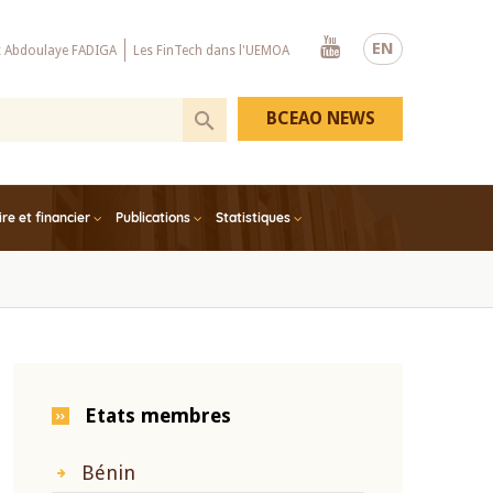
Youtube
EN
x Abdoulaye FADIGA
Les FinTech dans l'UEMOA
BCEAO NEWS
e et financier
Publications
Statistiques
Etats membres
Bénin