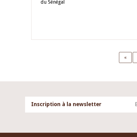
du Sénégal
First
«
page
Inscription à la newsletter