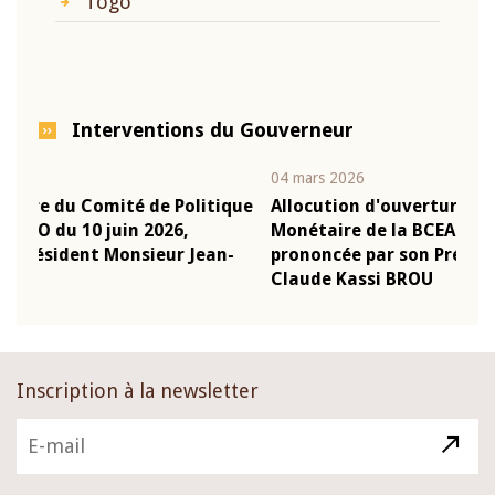
Togo
Interventions du Gouverneur
04 mars 2026
22 
tique
Allocution d'ouverture du Comité de Politique
Mo
Monétaire de la BCEAO du 4 mars 2026,
Ka
an-
prononcée par son Président Monsieur Jean-
pr
Claude Kassi BROU
B
Inscription à la newsletter