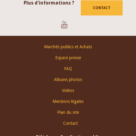
Plus d'informations ?
CONTACT
Youtube
Footer
Marchés publics et Achats
menu
Espace presse
FAQ
Albums photos
Vidéos
Mentions légales
Plan du site
Contact