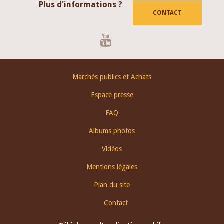
Plus d'informations ?
CONTACT
Youtube
Footer
Marchés publics et Achats
menu
Espace presse
FAQ
Albums photos
Vidéos
Mentions légales
Plan du site
Contact