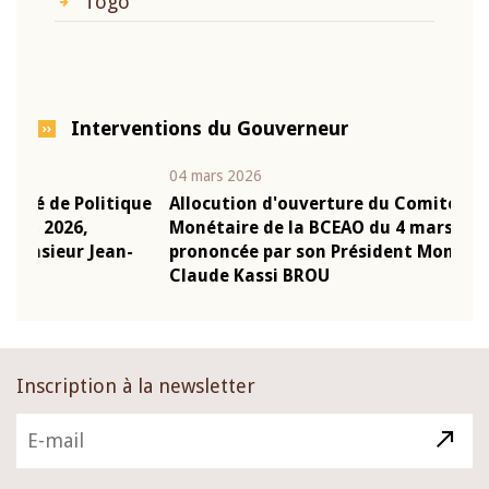
Togo
Interventions du Gouverneur
04 mars 2026
22 ju
que
Allocution d'ouverture du Comité de Politique
Mot 
Monétaire de la BCEAO du 4 mars 2026,
Kass
-
prononcée par son Président Monsieur Jean-
prés
Claude Kassi BROU
BCE
Inscription à la newsletter