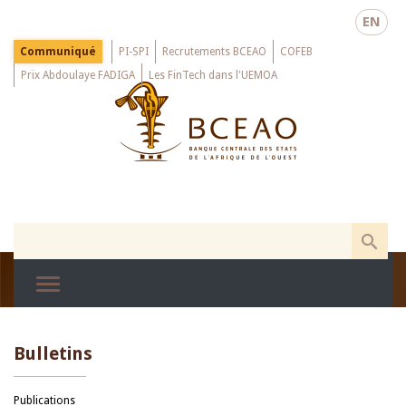
Skip
EN
to
main
Menu
Communiqué
PI-SPI
Recrutements BCEAO
COFEB
Top
content
Prix Abdoulaye FADIGA
Les FinTech dans l'UEMOA
Bulletins
Publications