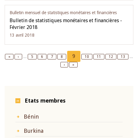
Bulletin mensuel de statistiques monétaires et financières
Bulletin de statistiques monétaires et financières -
Février 2018
13 avril 2018
Pagination
Current
9
First
«
Previous
‹
…
Page
5
Page
6
Page
7
Page
8
Page
10
Page
11
Page
12
Page
13
…
page
page
page
Next
›
Last
»
page
page
Etats membres
Bénin
Burkina