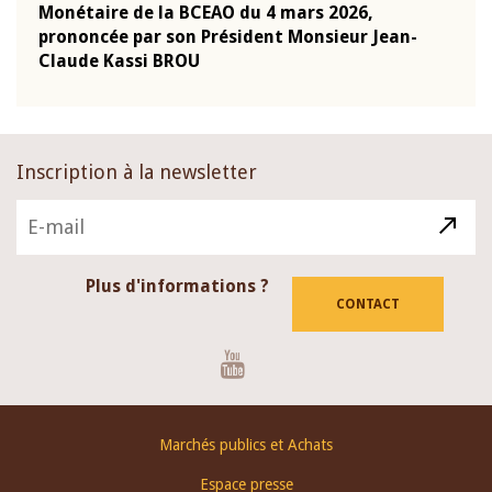
Monétaire de la BCEAO du 4 mars 2026,
Kass
-
prononcée par son Président Monsieur Jean-
prés
Claude Kassi BROU
BCE
Inscription à la newsletter
Plus d'informations ?
CONTACT
Youtube
Footer
Marchés publics et Achats
menu
Espace presse