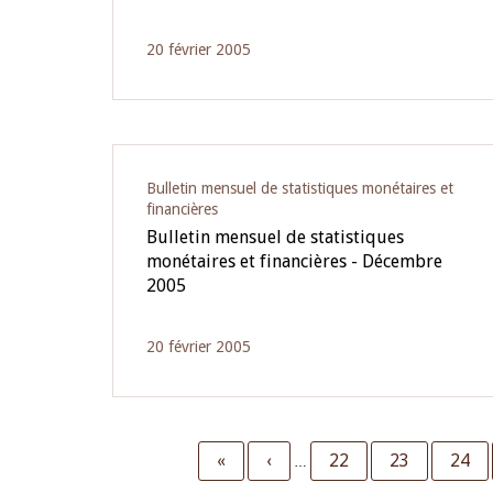
20 février 2005
Bulletin mensuel de statistiques monétaires et
financières
Bulletin mensuel de statistiques
monétaires et financières - Décembre
2005
20 février 2005
First
«
Previous
‹
Page
22
Page
23
Page
24
…
page
page