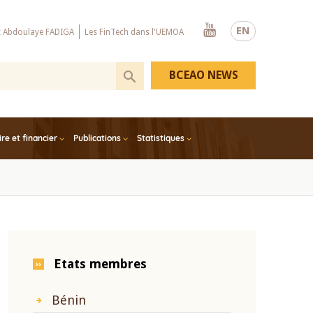
Youtube
EN
x Abdoulaye FADIGA
Les FinTech dans l'UEMOA
BCEAO NEWS
e et financier
Publications
Statistiques
Etats membres
Bénin