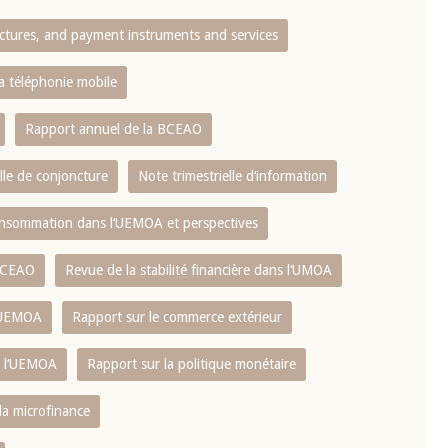
ctures, and payment instruments and services
10 juin 2026
u Gouverneur Jean-
Allocution d'ouverture du Comité d
la téléphonie mobile
lors de la cérémonie
Politique Monétaire de la BCEAO du
 rapport annuel 2025
juin 2026, prononcée par son Présid
Rapport annuel de la BCEAO
Monsieur Jean-Claude Kassi BROU
lle de conjoncture
Note trimestrielle d‘information
 consommation dans l‘UEMOA et perspectives
 BCEAO
Revue de la stabilité financière dans l‘UMOA
L‘UEMOA
Rapport sur le commerce extérieur
e l‘UEMOA
Rapport sur la politique monétaire
 la microfinance