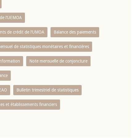
s de l‘UEMOA
ents de crédit de l‘UMOA
Balance des paiements
mensuel de statistiques monétaires et financières
information
Note mensuelle de conjoncture
nance
CEAO
Bulletin trimestriel de statistiques
s et établissements financiers