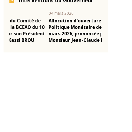
Interventions du Gouverneur
04 mars 2026
22 juillet 2026
e
Allocution d'ouverture du Comité de
Mot introduc
 10
Politique Monétaire de la BCEAO du 4
Claude Kassi
ent
mars 2026, prononcée par son Président
de présentat
Monsieur Jean-Claude Kassi BROU
de la BCEAO