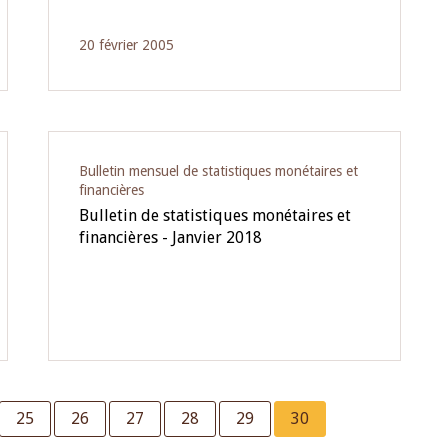
20 février 2005
Bulletin mensuel de statistiques monétaires et
financières
Bulletin de statistiques monétaires et
financières - Janvier 2018
Page
25
Page
26
Page
27
Page
28
Page
29
Current
30
page