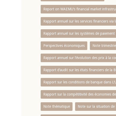
Report on WAEMU’s financial market infrastru
4 mars 2026
22 juillet 2026
llocution d'ouverture du Comité de
Mot introductif d
Rapport annuel sur les services financiers via 
olitique Monétaire de la BCEAO du 4
Claude Kassi BROU 
ars 2026, prononcée par son Président
de présentation du
Rapport annuel sur les systèmes de paiement
onsieur Jean-Claude Kassi BROU
de la BCEAO
Perspectives économiques
Note trimestrie
Rapport annuel sur l‘évolution des prix à la
Rapport d‘audit sur les états financiers de la
Rapport sur les conditions de banque dans 
Rapport sur la compétitivité des économies d
Note thématique
Note sur la situation de