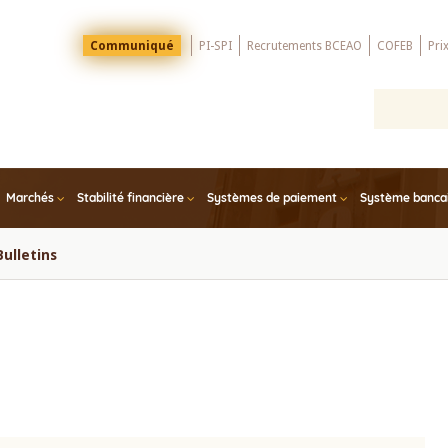
Menu
Communiqué
PI-SPI
Recrutements BCEAO
COFEB
Pri
Top
Marchés
Stabilité financière
Systèmes de paiement
Système bancair
Bulletins