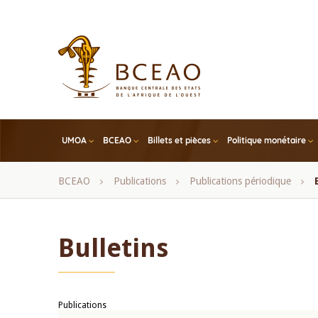
Skip
to
main
content
UMOA
BCEAO
Billets et pièces
Politique monétaire
Fil
BCEAO
Publications
Publications périodique
d'Ariane
Bulletins
Publications