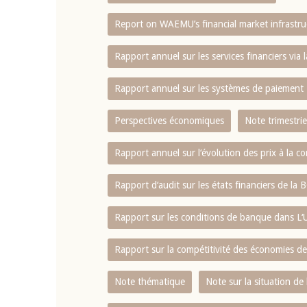
Report on WAEMU’s financial market infrastru
4 mars 2026
22 juillet 2026
llocution d'ouverture du Comité de
Mot introductif d
Rapport annuel sur les services financiers via 
olitique Monétaire de la BCEAO du 4
Claude Kassi BROU 
ars 2026, prononcée par son Président
de présentation du
Rapport annuel sur les systèmes de paiement
onsieur Jean-Claude Kassi BROU
de la BCEAO
Perspectives économiques
Note trimestrie
Rapport annuel sur l‘évolution des prix à la
Rapport d‘audit sur les états financiers de la
Rapport sur les conditions de banque dans 
Rapport sur la compétitivité des économies d
Note thématique
Note sur la situation de