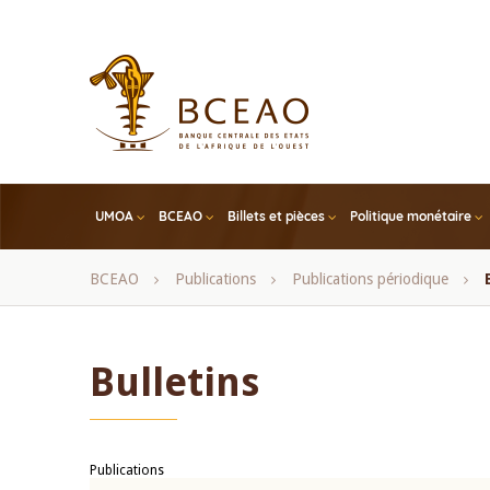
Skip
to
main
content
UMOA
BCEAO
Billets et pièces
Politique monétaire
Fil
BCEAO
Publications
Publications périodique
d'Ariane
Bulletins
Publications