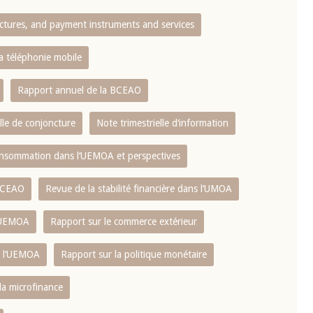
ctures, and payment instruments and services
10 juin 2026
u Gouverneur Jean-
Allocution d'ouverture du Comité d
la téléphonie mobile
lors de la cérémonie
Politique Monétaire de la BCEAO du
 rapport annuel 2025
juin 2026, prononcée par son Présid
Rapport annuel de la BCEAO
Monsieur Jean-Claude Kassi BROU
lle de conjoncture
Note trimestrielle d‘information
 consommation dans l‘UEMOA et perspectives
 BCEAO
Revue de la stabilité financière dans l‘UMOA
L‘UEMOA
Rapport sur le commerce extérieur
e l‘UEMOA
Rapport sur la politique monétaire
 la microfinance