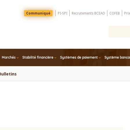
Menu
Communiqué
PI-SPI
Recrutements BCEAO
COFEB
Pri
Top
Marchés
Stabilité financière
Systèmes de paiement
Système bancair
Bulletins