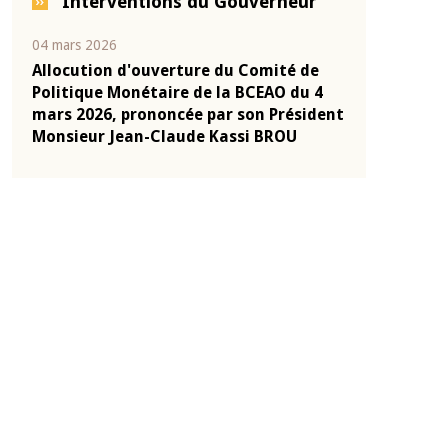
Interventions du Gouverneur
04 mars 2026
22 juillet 2026
e
Allocution d'ouverture du Comité de
Mot introduc
 10
Politique Monétaire de la BCEAO du 4
Claude Kassi
ent
mars 2026, prononcée par son Président
de présentat
Monsieur Jean-Claude Kassi BROU
de la BCEAO