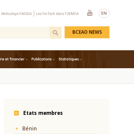
Youtube
EN
x Abdoulaye FADIGA
Les FinTech dans l'UEMOA
BCEAO NEWS
e et financier
Publications
Statistiques
Etats membres
Bénin