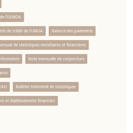
s de l‘UEMOA
ents de crédit de l‘UMOA
Balance des paiements
mensuel de statistiques monétaires et financières
information
Note mensuelle de conjoncture
nance
CEAO
Bulletin trimestriel de statistiques
s et établissements financiers