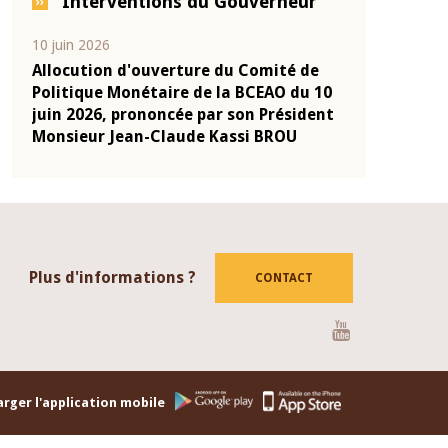
Interventions du Gouverneur
04 mars 2026
22 juillet 202
 de
Allocution d'ouverture du Comité de
Mot introd
u 10
Politique Monétaire de la BCEAO du 4
Claude Kas
ident
mars 2026, prononcée par son Président
de présent
Monsieur Jean-Claude Kassi BROU
de la BCEA
Plus d'informations ?
CONTACT
Youtube
rger l'application mobile