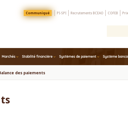
Menu
Communiqué
PI-SPI
Recrutements BCEAO
COFEB
Pri
Top
Marchés
Stabilité financière
Systèmes de paiement
Système bancair
Balance des paiements
ts