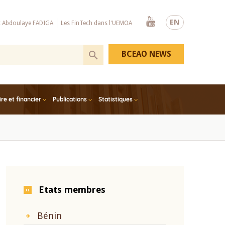
Youtube
EN
x Abdoulaye FADIGA
Les FinTech dans l'UEMOA
BCEAO NEWS
e et financier
Publications
Statistiques
Etats membres
Bénin