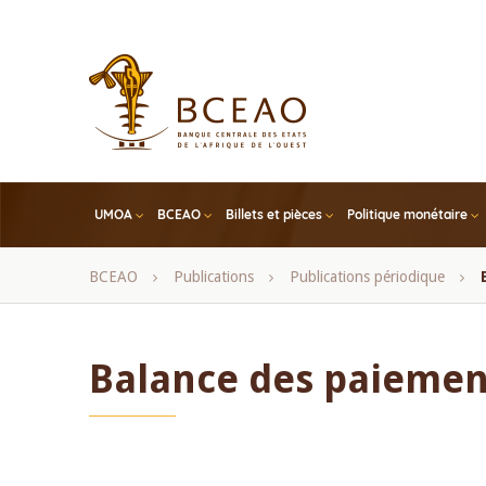
Skip
to
main
content
UMOA
BCEAO
Billets et pièces
Politique monétaire
Fil
BCEAO
Publications
Publications périodique
d'Ariane
Balance des paiemen