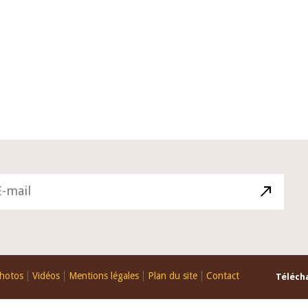
10 juin 2026
du Gouverneur Jean-
Allocution d'ouverture du Comité
U lors de la cérémonie
Politique Monétaire de la BCEAO d
du rapport annuel 2025
juin 2026, prononcée par son Prés
Monsieur Jean-Claude Kassi BROU
hotos
Vidéos
Mentions légales
Plan du site
Contact
Télécha