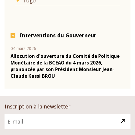
Togo
Interventions du Gouverneur
04 mars 2026
22 ju
que
Allocution d'ouverture du Comité de Politique
Mot 
Monétaire de la BCEAO du 4 mars 2026,
Kass
-
prononcée par son Président Monsieur Jean-
prés
Claude Kassi BROU
BCE
Inscription à la newsletter