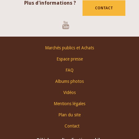
Plus d'informations ?
CONTACT
Youtube
Footer
Marchés publics et Achats
menu
Espace presse
FAQ
Albums photos
Vidéos
Mentions légales
Plan du site
Contact