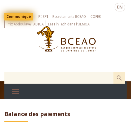
Skip
EN
to
main
Menu
Communiqué
PI-SPI
Recrutements BCEAO
COFEB
Top
content
Prix Abdoulaye FADIGA
Les FinTech dans l'UEMOA
Balance des paiements