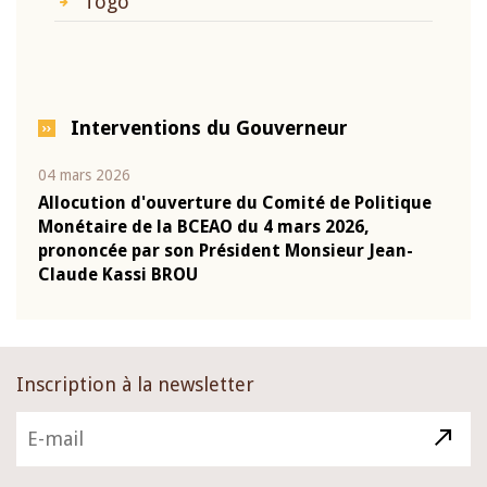
Togo
Interventions du Gouverneur
04 mars 2026
22 ju
que
Allocution d'ouverture du Comité de Politique
Mot 
Monétaire de la BCEAO du 4 mars 2026,
Kass
-
prononcée par son Président Monsieur Jean-
prés
Claude Kassi BROU
BCE
Inscription à la newsletter