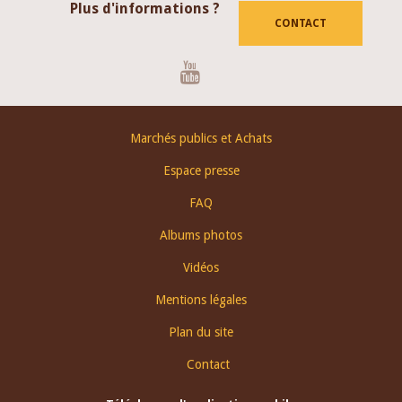
Plus d'informations ?
CONTACT
Youtube
Footer
Marchés publics et Achats
menu
Espace presse
FAQ
Albums photos
Vidéos
Mentions légales
Plan du site
Contact