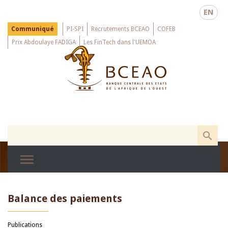
Skip
EN
to
main
Menu
Communiqué
PI-SPI
Recrutements BCEAO
COFEB
Top
content
Prix Abdoulaye FADIGA
Les FinTech dans l'UEMOA
Balance des paiements
Publications