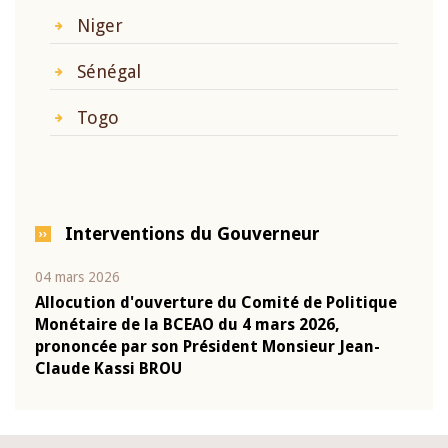
Niger
Sénégal
Togo
Interventions du Gouverneur
04 mars 2026
22 ju
que
Allocution d'ouverture du Comité de Politique
Mot 
Monétaire de la BCEAO du 4 mars 2026,
Kass
-
prononcée par son Président Monsieur Jean-
prés
Claude Kassi BROU
BCE