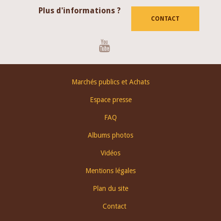
Plus d'informations ?
CONTACT
Youtube
Footer
Marchés publics et Achats
menu
Espace presse
FAQ
Albums photos
Vidéos
Mentions légales
Plan du site
Contact